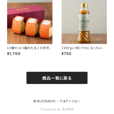
《3個セット》龍のたまごの手作り
《397g×1本》クセになっちゃう
プリン
ドレッシング
¥1,700
¥750
商品一覧に戻る
© BUONAGIO －ブォナージョ－
Powered by