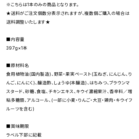
※こちらは1本のみの商品となります。
★送料がご注文個数分表示されますが、複数個ご購入の場合は
送料調整いたします★
■内容量
397g×1本
■原材料名
食用植物油(国内製造)、野菜・果実ペースト(玉ねぎ、にんじん、り
んご、にんにく)、醸造酢、しょうゆ(本醸造)、はちみつ、ブラウンマ
スタード、砂糖、食塩、チキンエキス、キウイ濃縮果汁、香辛料／増
粘多糖類、アルコール、(一部に小麦・りんご・大豆・鶏肉・キウイフ
ルーツを含む)
■賞味期限
ラベル下部に記載