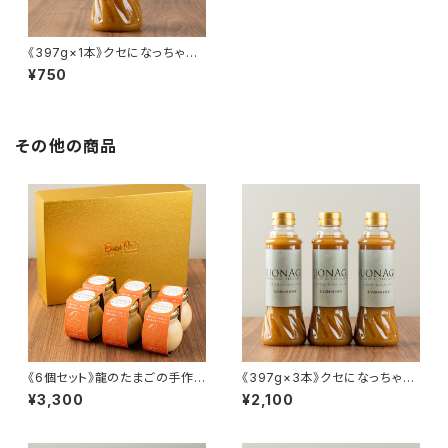
《397g×1本》クセになっちゃう
ドレッシング
¥750
その他の商品
《6個セット》龍のたまごの手作り
《397g×3本》クセになっちゃう
プリン
ドレッシング
¥3,300
¥2,100