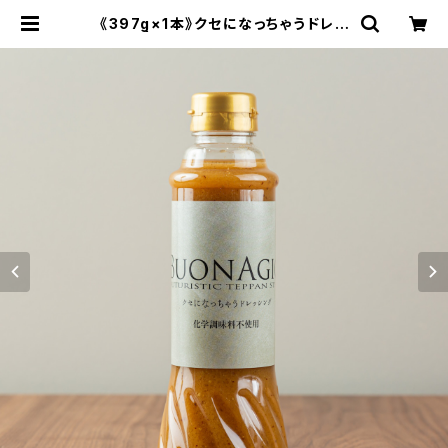
《397g×1本》クセになっちゃうドレッ
シング | BUONAGIO －ブォナージョ
－